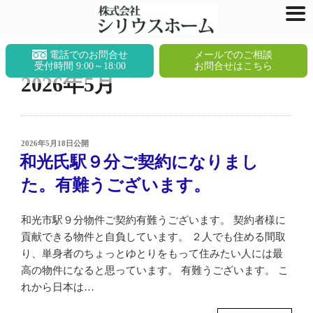
コ
電話でのお問合せ
メールでのご相談
ン
受付時間 9:00～18:00
お問合せはこちら
2026年5月
テ
ン
ツ
へ
投
2026年5月18日
公開
ス
稿
和光氏駅９分ご契約になりまし
キ
日:
ッ
た。有難うございます。
プ
和光市駅９分物件ご契約有難うございます。 契約者様に
貢献できる物件と自負しています。 ２人でも住める間取
り、単身者のちょっとゆとりをもって住みたい人には最
高の物件になると思っています。 有難うございます。 こ
れから日本は…