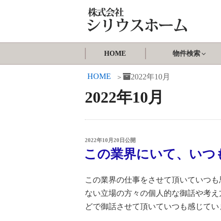
コ
ン
テ
シリウスホーム
ン
HOME
物件検索
ツ
へ
HOME
2022年10月
ス
2022年10月
キ
ッ
プ
投
2022年10月20日
公開
稿
この業界にいて、いつ
日:
この業界の仕事をさせて頂いていつも
ない立場の方々の個人的な御話や考え
どで御話させて頂いていつも感じてい