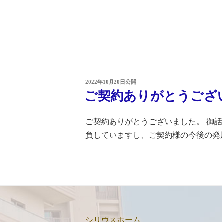
投
2022年10月20日
公開
稿
ご契約ありがとうござ
日:
ご契約ありがとうございました。 御
負していますし、ご契約様の今後の発
シリウスホーム