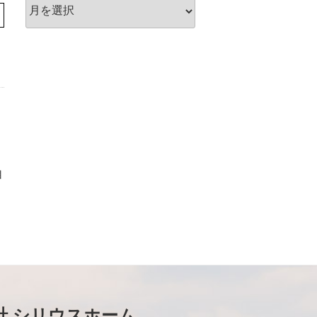
ア
ー
カ
イ
ブ
自
社 シリウスホーム