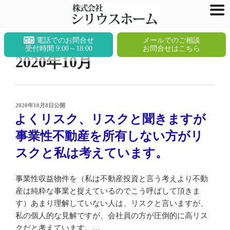
コ
電話でのお問合せ
メールでのご相談
ン
受付時間 9:00～18:00
お問合せはこちら
2020年10月
テ
ン
ツ
へ
投
2020年10月8日
公開
ス
稿
よくリスク、リスクと聞きますが
キ
日:
ッ
事業性不動産を所有しない方がリ
プ
スクと私は考えています。
事業性収益物件を（私は不動産投資と言う考えより不動
産は純粋な事業と捉えているのでこう呼ばして頂きま
す）あまり理解していない人は、リスクと言いますが、
私の個人的な見解ですが、会社員の方が圧倒的に高リス
クだと考えています。…