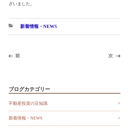
ざいました。
カ
新着情報・NEWS
テ
ゴ
リ
投
過
前
次
次
ー
稿
去
の
ナ
の
投
ビ
投
稿
ゲ
稿
ブログカテゴリー
ー
シ
不動産投資の豆知識
ョ
ン
新着情報・NEWS