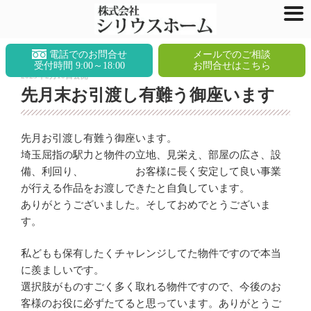
コ
電話でのお問合せ
メールでのご相談
ン
受付時間 9:00～18:00
お問合せはこちら
投
2023年2月10日
公開
テ
稿
先月末お引渡し有難う御座います
ン
日:
ツ
へ
先月お引渡し有難う御座います。
ス
埼玉屈指の駅力と物件の立地、見栄え、部屋の広さ、設
キ
備、利回り、 お客様に長く安定して良い事業
ッ
が行える作品をお渡しできたと自負しています。
プ
ありがとうございました。そしておめでとうございま
す。
私どもも保有したくチャレンジしてた物件ですので本当
に羨ましいです。
選択肢がものすごく多く取れる物件ですので、今後のお
客様のお役に必ずたてると思っています。ありがとうご